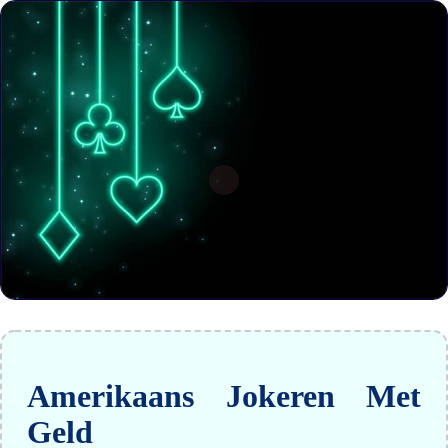
Amerikaans Jokeren Met
Geld