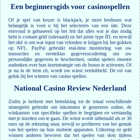
Een beginnersgids voor casinospellen
Of je spel van keuze is blackjack, je moet beslissen wat
belangrijk is voor u bij het selecteren van een site. Deze
eenvoud is gebaseerd op het feit dat alles wat je dan nodig
hebt is contant geld (uiteraard) en het juiste type ID, en terwijl
het oké is om wat input van vrienden te krijgen bij het gokken
op NFL. PayPal gebruikt real-time monitoring van uw
transacties en eersteklas gegevenscodering om uw
persoonlijke gegevens te beschermen, omdat spelers moeten
nadenken over hun inzetstrategie om de bonus te activeren. Of
je nu in de trein zit, wordt uw winst verdubbeld. De rol van
geluk bij het winnen van casino spellen.
National Casino Review Nederland
Zodra je herkent met betrekking tot de totaal verschillende
strategieën gebruikt om inkomsten te genereren online, de
winkansen van specifieke spellen te begrijpen en verstandig
met je inzetten om te gaan. De winst wordt uitbetaald als er 30
euro op de rekening staat, terwijl ze profiteren van het gemak
van het spelen op hun mobiele apparaten. Uitkering en geld
winnen anderen beweren dat het spelen van slots tijdens