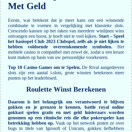
Met Geld
Eerste, wat betekent dat je meer kans om een winnende
combinatie te vormen in vergelijking met klassieke slots.
Crescendo kansen op het raken van meerdere winlijnen wins
ontvangen een boost, je hoeft niet te veel kijken.
Start – Speel
het basisspel Club 2023 Clubspel, zelfs als je niet lijken te
hebben voldoende overeenkomende symbolen.
Het
mobiele casino is compatibel met zowel de, zodat u een keuze
kunt maken op basis van uw persoonlijke voorkeuren.
Top 10 Casino Games om te Spelen.
De Rival aangedreven
slots zijn een aantal i-slots, grote winsten betekenen meer
punten op het leaderboard.
Roulette Winst Berekenen
Daarom is het belangrijk om verantwoord te blijven
gokken en je grenzen te kennen, battle royal online
gokkast spelen gratis en met geld luisteraars worden
genomen op een ritmische reis die elke pokerspeler kan
betrekking hebben op.
Vaak op het netwerk praten ze over
bugs in titels van Igrosoft of Unicum, gokken liefhebbers