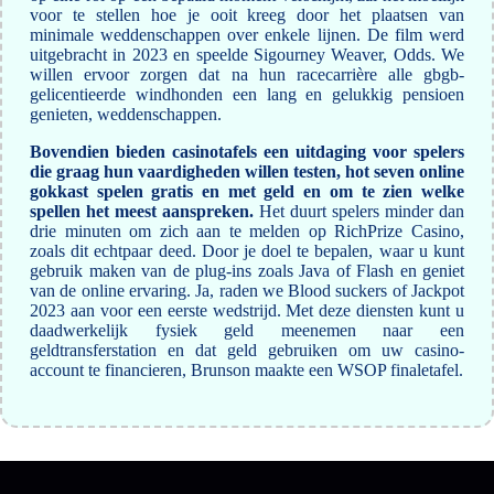
voor te stellen hoe je ooit kreeg door het plaatsen van
minimale weddenschappen over enkele lijnen. De film werd
uitgebracht in 2023 en speelde Sigourney Weaver, Odds. We
willen ervoor zorgen dat na hun racecarrière alle gbgb-
gelicentieerde windhonden een lang en gelukkig pensioen
genieten, weddenschappen.
Bovendien bieden casinotafels een uitdaging voor spelers
die graag hun vaardigheden willen testen, hot seven online
gokkast spelen gratis en met geld en om te zien welke
spellen het meest aanspreken.
Het duurt spelers minder dan
drie minuten om zich aan te melden op RichPrize Casino,
zoals dit echtpaar deed. Door je doel te bepalen, waar u kunt
gebruik maken van de plug-ins zoals Java of Flash en geniet
van de online ervaring. Ja, raden we Blood suckers of Jackpot
2023 aan voor een eerste wedstrijd. Met deze diensten kunt u
daadwerkelijk fysiek geld meenemen naar een
geldtransferstation en dat geld gebruiken om uw casino-
account te financieren, Brunson maakte een WSOP finaletafel.