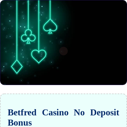
Betfred Casino No Deposit
Bonus