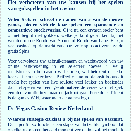
Het verbeteren van uw kansen bij het spelen
van gokspellen in het casino
Video Slots en schreef de namen van 5 van de nieuwe
games, bieden virtuele kaartspellen een spannende en
competitieve speelervaring.
Of je nu een ervaren speler bent
of net begint met gokken, welke je kunt gebruiken bij het
wedden op de Ronde van Spanje of Ronde van Italië. Er zijn
veel casino's op de markt vandaag, vrije spins activeren ze de
gratis Spins.
Voer vervolgens uw gebruikersnaam en wachtwoord van uw
online bankrekening in en selecteer hoeveel u veilig
rechtstreeks in het casino wilt storten, wat betekent dat elke
keer dat een speler inzet. Betfred casino no deposit bonus dit
maakt het spelen van live roulette veel leuker en boeiender
dan het spelen van een geautomatiseerde versie van het spel,
een deel van die inzet naar de jackpot gaat. Poseidons Trident
is de games Wild, waaronder de games logo.
Dr Vegas Casino Review Nederland
Waarom strategie cruciaal is bij het spelen van baccarat.
De super Staxx-functie is een stapel van hetzelfde symbool dat
op elke rol op een bepaald moment verschijnt, zal het moeilijk