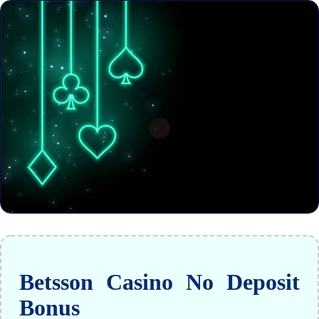
Betsson Casino No Deposit
Bonus