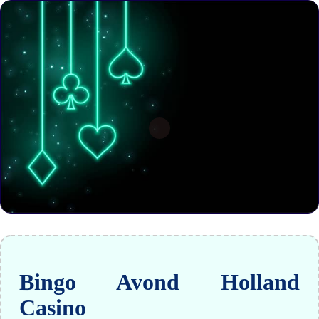
Bingo Avond Holland
Casino