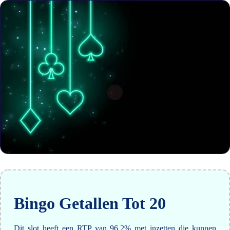
Bingo Getallen Tot 20
Dit slot heeft een RTP van 96,2% met inzetten die kunnen