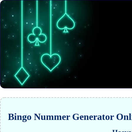
Bingo Nummer Generator Onl