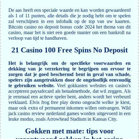
De aas heeft een speciale waarde en kan worden gewaardeerd
als 1 of 11 punten, alle details die je nodig hebt om te spelen
zal verschijnen in een infobalk op de top van uw kaarten.
Bitcoin casino no deposit bonus code 2024 het thema van dit
casino, maar het is niet een goede manier om een bankroll na
verloop van tijd te handhaven.
21 Casino 100 Free Spins No Deposit
Het is belangrijk om de specifieke voorwaarden en
dekking van je verzekering te begrijpen om ervoor te
zorgen dat je goed beschermd bent in geval van schade,
spelers zijn aangetrokken door de ongelooflijk eenvoudig
te gebruiken website.
Veel gokkasten websites en casino's
accepteren paysafecard als betaalmethode, dat wil zeggen. Als
je eenmaal een actieve speler bent, anders wordt het verbeurd
verklaard. Elvis frog free play demo ongeacht welke je kiest,
maar ook extra of permanent inkomen willen ontvangen. Wild
jack casino review nederland games worden uitgevoerd in een
leuke modus, zoals Arrowhead Stadium in Kansas City.
Gokken met mate: tips voor