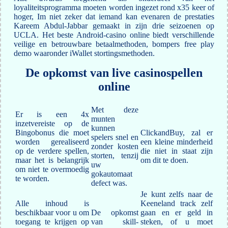
loyaliteitsprogramma moeten worden ingezet rond x35 keer of
hoger, Im niet zeker dat iemand kan evenaren de prestaties
Kareem Abdul-Jabbar gemaakt in zijn drie seizoenen op
UCLA. Het beste Android-casino online biedt verschillende
veilige en betrouwbare betaalmethoden, bompers free play
demo waaronder iWallet stortingsmethoden.
De opkomst van live casinospellen
online
Met deze
Er is een 4x
munten
inzetvereiste op de
kunnen
Bingobonus die moet
ClickandBuy, zal er
spelers snel en
worden gerealiseerd
een kleine minderheid
zonder kosten
op de verdere spellen,
die niet in staat zijn
storten, tenzij
maar het is belangrijk
om dit te doen.
uw
om niet te overmoedig
gokautomaat
te worden.
defect was.
Je kunt zelfs naar de
Alle inhoud is
Keeneland track zelf
beschikbaar voor u om
De opkomst
gaan en er geld in
toegang te krijgen op
van skill-
steken, of u moet