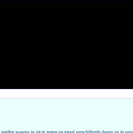
 spellen waarna ze uit te testen op totaal verschillende dagen en in ve