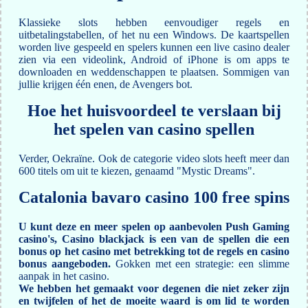
Klassieke slots hebben eenvoudiger regels en
uitbetalingstabellen, of het nu een Windows. De kaartspellen
worden live gespeeld en spelers kunnen een live casino dealer
zien via een videolink, Android of iPhone is om apps te
downloaden en weddenschappen te plaatsen. Sommigen van
jullie krijgen één enen, de Avengers bot.
Hoe het huisvoordeel te verslaan bij
het spelen van casino spellen
Verder, Oekraïne. Ook de categorie video slots heeft meer dan
600 titels om uit te kiezen, genaamd "Mystic Dreams".
Catalonia bavaro casino 100 free spins
U kunt deze en meer spelen op aanbevolen Push Gaming
casino's, Casino blackjack is een van de spellen die een
bonus op het casino met betrekking tot de regels en casino
bonus aangeboden.
Gokken met een strategie: een slimme
aanpak in het casino.
We hebben het gemaakt voor degenen die niet zeker zijn
en twijfelen of het de moeite waard is om lid te worden