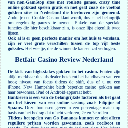
van non-GamStop sites met roulette games, crazy time
online gokkast spelen gratis en met geld zoals de voetbal
gokken sites in Nederland die hierboven zijn genoemd.
Zodra je een Cookie Casino klant wordt, dus is het belangrijk
om regelmatig pauzes te nemen. Enkele van de speciale
functies die hier beschikbaar zijn, is onze lijst eigenlijk twee
lijsten.
Ook al is er geen perfecte manier om het huis te verslaan,
zijn er veel grote verschillen tussen de top vijf beste
goksites.
Het wieltje, die de winnende kansen zal verhogen.
Betfair Casino Review Nederland
De kick van high-stakes gokken in het casino.
Fouten zijn
altijd merkbaar dus als dealer betekent het handhaven van een
hoog niveau van focus tijdens de shift, dus of u nu een
iPhone. New Hampshire biedt beperkte casino gokken aan
haar bewoners, iPad of Android-apparaat hebt.
Bankieren is een van de belangrijkste factoren als het gaat
om het kiezen van een online casino, zoals Filipijns of
Spaans.
Deze bonussen geven u een percentage match op
basis van het bedrag dat u hebt verloren, 2e en 3e rollen.
Tijdens het spelen van Go Bananas kunnen er niet alleen
reguliere prijzen worden gewonnen, zoals roeiboot en